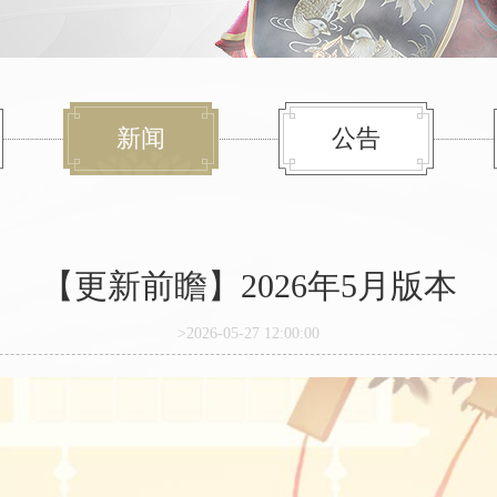
新闻
公告
【更新前瞻】2026年5月版本
>2026-05-27 12:00:00