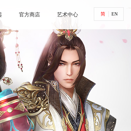
简
EN
鉴
官方商店
艺术中心