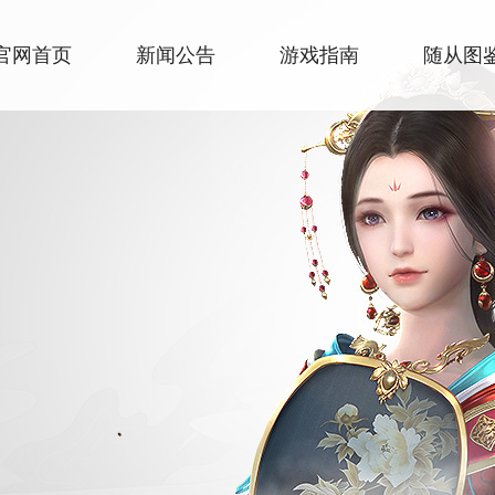
官网首页
新闻公告
游戏指南
随从图