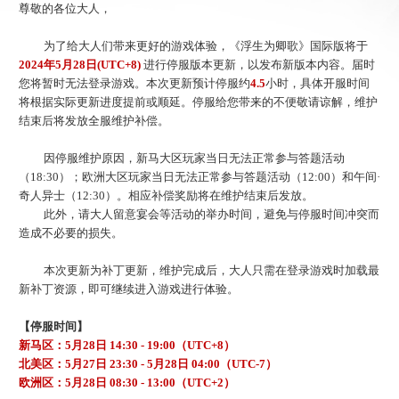
尊敬的各位大人，
为了给大人们带来更好的游戏体验，《浮生为卿歌》国际版将于
202
4
年
5
月
28
日
(UTC+8)
进行停服版本更新，以发布新版本内容。届时
您将暂时无法登录游戏。本次更新预计停服约
4.5
小时，具体开服时间
将根据实际更新进度提前或顺延。
停服
给您带来的不便敬请谅解
，
维护
结束后将发放全服维护补偿。
因停服维护原因，新马大区玩家当日无法正常参与答题活动
（
18:30）；欧洲大区玩家当日无法正常参与答题活动（12:00）和午间·
奇人异士（12:
3
0）。相应补偿奖励将在维护结束后发放。
此外，请大人留意宴会等活动的举办时间，避免与停服时间冲突而
造成不必要的损失。
本次更新为补丁更新，维护完成后，大人只需在登录游戏时加载最
新补丁资源，即可继续进入游戏进行体验。
【停服时间】
新马区：
5
月
28
日
1
4
:
30
-
19
:00（UTC+8）
北美区：
5
月
27
日
23
:
3
0 -
5
月
28日
0
4
:00（UTC-
7
）
欧洲区：
5
月
28
日
08
:
3
0 -
13
:00（UTC+
2
）