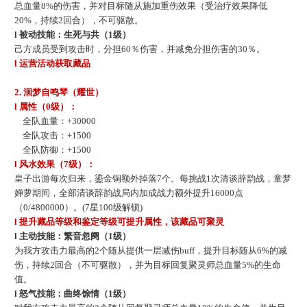
总血量8%的伤害，并对目标随从施加重伤效果（受治疗效果降低
20%，持续2回合），不可驱散。
l 被动技能：生死与共（1级）
己方成员受到攻击时，分担
60％伤害，并减免分担伤害的30％。
l
运营活动获取藏品
2.
洄梦自鸣琴（耀世）
l 属性（0级）：
全队血量：
+30000
全队攻击：
+1500
全队防御：
+1500
l 风水效果（
7
级）：
皇子出游每次归来，鎏金铜额外掉落
7个。每挑战1次清谈辞韵战，童梦
婵萝期间，全部清谈辞韵战局内加成战力额外提升16000点
（0/4800000）。(7星100级解锁)
l 提升藏品等级和鉴定等级可提升属性，该藏品可聚灵
l 主动技能：繁音忽阕（1级）
为我方攻击力最高的
2个随从提供一层减伤buff，提升目标随从6%的减
伤，持续2回合（不可驱散），并为目标回复聚灵师总血量5%的生命
值。
l 怒气技能：曲终馀情（1级）