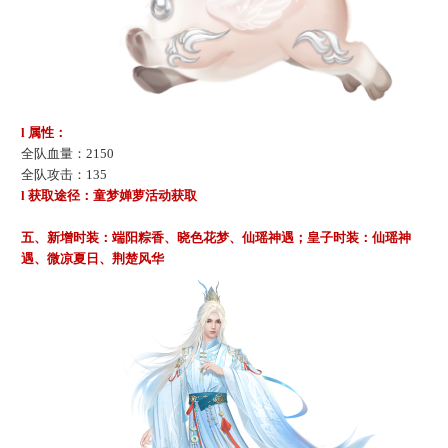
l 属性：
全队
血量
：
2150
全队
攻击
：
135
l 获取途径：童梦婵萝活动获取
五、新增时装：端阳粽香、晓色花梦、仙瑶神遇；皇子时装：仙瑶神
遇、微凉夏日、荆楚风华