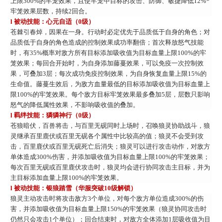
上限300%的牢笼效果，且使牢笼中目标的攻击、防御、敏捷降低12%*
牢笼效果层数，持续2回合。
l 被动技能：心元自适（0级）
苍棘引春焯，因果在一身。行动时必定优先于品质低于自身的角色；对
品质低于自身的角色造成的控制效果成功率翻倍；首次释放怒气技能
时，有
35%概率对敌方所有目标添加吸收值为目标血量上限100%的牢
笼效果；每回合开始时，为自身添加藤蔓效果，可以免疫一次控制效
果，可叠加3层；每次成功免疫控制效果，为自身恢复血量上限15%的
生命值。藤蔓生效后，为敌方血量最低的目标添加吸收值为目标血量上
限100%的牢笼效果。每个敌方目标牢笼效果最多叠加5层，层数只影响
怒气的降低属性效果，不影响吸收值的叠加。
l 羁绊技能：獜獜神行（0级）
苍狼暗伏，百兽将击，与百里无砚同时上场时，召唤狼灵协助战斗，狼
灵继承百里鹿伏或百里无砚各个属性中比较高的值；狼灵不会受到攻
击，百里鹿伏或百里无砚死亡后消失；狼灵可以进行攻击动作，对敌方
单体造成
300%伤害，并添加吸收值为目标血量上限100%的牢笼效果；
每次百里无砚或百里鹿伏攻击时，狼灵均会进行协同攻击主目标，并为
主目标添加血量上限100%的牢笼效果。
l 被动技能：银狼踏雪（华服突破10级解锁）
狼灵主动攻击时将攻击敌方
3个单位，对每个敌方单位造成300%的伤
害，并添加吸收值为目标血量上限150%的牢笼效果（狼灵协同攻击时
仍然只会攻击1个单位）；回合结束时，对敌方全体添加1层吸收值为目