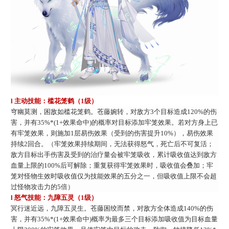
l 主动技能：槛花笼鹤（1级）
穹幽莫测，困敌如槛花笼鹤。苍藤婉转，对敌方
3个目标造成120%的伤
害，并有35%*(1+效果命中)的概率对目标添加牢笼效果。若对方身上已
有牢笼效果，则施加1层易伤效果（受到的伤害提升10%），易伤效果
持续2回合。（牢笼效果持续期间，无法获得怒气，死亡后不可复活；
敌方目标出手伤害及受到的治疗量会被牢笼吸收，累计吸收值达到敌方
血量上限的100%后可解除；重复获得牢笼效果时，吸收值会叠加；牢
笼对怪物生效时吸收值仅为技能效果的五分之一，但吸收值上限不会超
过怪物攻击力的5倍）
l 怒气技能：九障五灵（1级）
冥行迷近远，九障五灵生。苍藤困绞而禁，对敌方全体造成
140%的伤
害，并有35%*(1+效果命中)概率为最多三个目标添加吸收值为目标血量