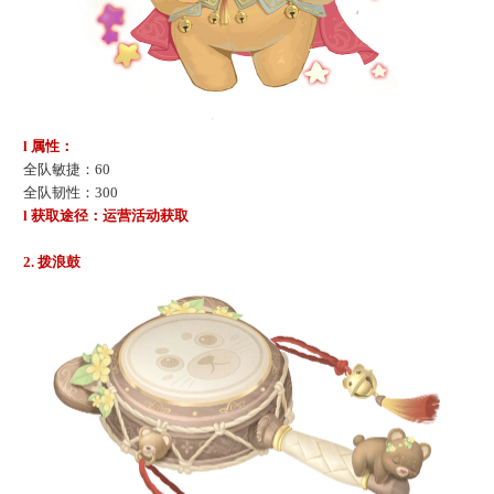
l 属性：
全队
敏捷
：
60
全队
韧性
：
300
l 获取途径：运营活动获取
2. 拨浪鼓