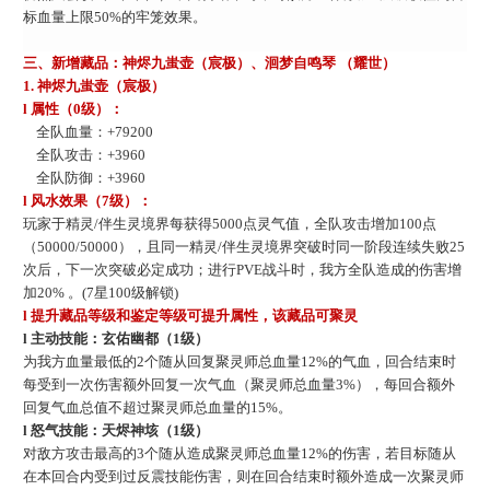
标血量上限50%的牢笼效果。
三、
新增藏品：
神烬九蚩壶（宸极）、洄梦自鸣琴
（耀世）
1.
神烬九蚩壶（宸极）
l 属性（0级）：
全队血量：
+79200
全队攻击：
+3960
全队防御：
+3960
l 风水效果（
7
级）：
玩家于精灵
/伴生灵境界每获得5000点灵气值，全队攻击增加100点
（50000/50000），且同一精灵
/伴
生灵境界突破时同一阶段连续失
败
25
次后，下一次突破必定成功
；
进行
PVE战斗时，我方全队造成的伤害增
加20%
。
(7星100级解锁)
l 提升藏品等级和鉴定等级可提升属性，该藏品可聚灵
l 主动技能：玄佑幽都（1级）
为我方血量最低的
2个随从回复聚灵师总血量12%的气血，回合结束时
每受到一次伤害额外回复一次气血（聚灵师总血量3%），每回合额外
回复气血总值不超过聚灵师总血量的15%。
l 怒气技能：天烬神垓（1级）
对敌方攻击最高的
3个随从造成聚灵师总血量12%的伤害，若目标随从
在本回合内受到过反震技能伤害，则在回合结束时额外造成一次聚灵师