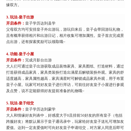
缘双方。
3.
玩法
-皇子出游
开启条件：
皇子学历达到县学
父母双方均可安排皇子外出游玩，游玩归来后，皇子会带回游玩礼物，
且有概率获得相片和出游日记，相片收集可增加属性。皇子首次完成景
点出游，还有探索奖励可以领取哦
~
4.
功能
-皇子小屋
开启条件：
完成月影台出游
大人们可通过皇子出游获取成品装饰家具、家具图纸、打造材料，通过
打造获得成品家具，家具类装扮打造出满星后解锁装扮外观。家具的舒
适度越高，家具属性越高，家具满星时可解锁成品家具外观，用于布置
皇子小屋。玩家可对好友皇子进行拜访，可前往好友皇子小屋进行参观
及点赞，说不定能获得好友提前准备的礼物哦
~
5.
玩法
-皇子结交
开启条件：
皇子学历达到蒙学
大人和情缘好友列表中，好感度大于
0且排前50好友的所有皇子（包括
跨服好友）将默认展示于皇子通讯录中，玩家给好友皇子送礼可增加友
爱值。达到一定友爱值时可向好友皇子申请结交，对方家人同意后即可