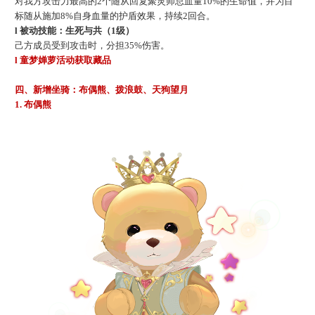
对我方攻击力最高的
2个随从回复聚灵师总血量10%的生命值，并为目
标随从施加8%自身血量的护盾效果，持续2回合。
l 被动技能：生死与共（1级）
己方成员受到攻击时，分担
35%伤害。
l
童梦婵萝活动获取藏品
四、新增坐骑：布偶熊、拨浪鼓、天狗望月
1. 布偶熊