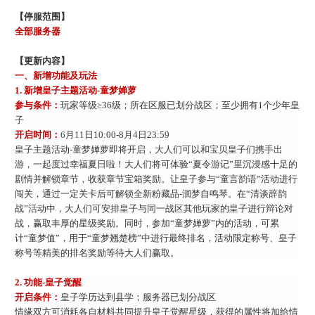
【停服范围】
全部服务器
【更新内容】
一、
新增功能及玩法
1. 新增皇子主题活动-童梦婵萝
参与条件：
玩家等级
≥36级；所在区服已划分战区；至少拥有1个少年皇
子
开启时间：
6月11日10:00-8月4日23:59
皇子主题活动
-童梦婵萝即将开启，大人们可以和宝贝皇子们携手出
游，一起度过幸福夏日啦！大人们将可体验“夏令游记”里沉浸感十足的
剧情并解锁章节，收获章节宝箱奖励。让皇子参与“童言韵语”活动进行
闯关，通过一定关卡后可解锁全新粉藏品-洄梦自鸣琴。在“清谈辞韵
战”活动中，大人们可安排皇子与同一战区其他玩家的皇子进行辩论对
战，赢取丰厚的星级奖励
。同时，参加
“童梦婵萝”内的活动，可累
计“童梦值”，用于“童梦翘楚榜”中进行最终排名，活动限定称号、皇子
称号等精美的排名奖励等待大人们赢取。
2.
功能
-皇子觉醒
开启条件：
皇子学历达到县学；服务器已划分战区
情缘双方可消耗各自材料共同提升皇子觉醒星级，获得的属性将加给情