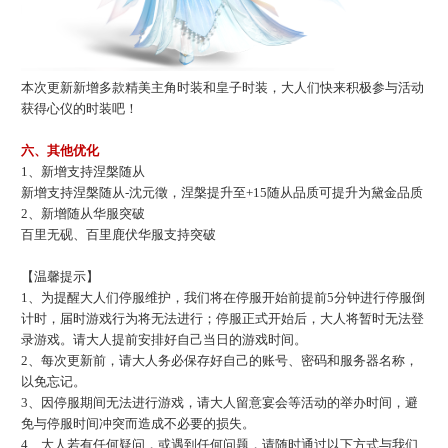
本次更新新增多款精美主角时装和皇子时装，大人们快来积极参与活动
获得心仪的时装吧！
六、其他优化
1、新增支持
涅槃随从
新增支持涅槃
随从
-沈元徵，涅槃提升至+15
随从
品
质
可提升
为
黛金品
质
2、
新增
随从华服突破
百里无砚、百里鹿伏华服
支持
突破
【温馨提示】
1、为提醒大人们停服维护，我们将在停服开始前提前5分钟进行停服倒
计时，届时游戏行为将无法进行；停服正式开始后，大人将暂时无法登
录游戏。请大人提前安排好自己当日的游戏时间。
2、每次更新前，请大人务必保存好自己的账号、密码和服务器名称，
以免忘记。
3、因停服期间无法进行游戏，请大人留意宴会等活动的举办时间，避
免与停服时间冲突而造成不必要的损失。
4、大人若有任何疑问，或遇到任何问题，请随时通过以下方式与我们