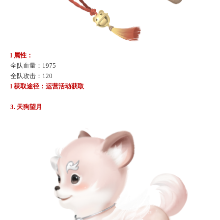
l 属性：
全队
血量
：
1975
全队
攻击
：
120
l 获取途径：运营活动获取
3.
天狗望月