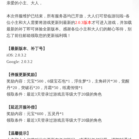
亲爱的小主、大人，
本次停服维护已结束，所有服务器均已开放，大人们可登临游玩啦
~各
位小主和大人需要将游戏更新到最新的
2.0.3版本
才可进入游戏，并加载
最新的补丁即可体验全新版本。感谢各位小主和大人们的耐心等待，别
忘了前往邮箱领取您的更新福利哦！
【
最新版本、补丁号
】
iOS
: 2.0.3.2
Google: 2.0.3.2
【
停服更新奖励
】
奖励内容：元宝
*500，6级宝石包*1，浮生梦*3，主角碎片*30，觉醒
丹*20，突破石*20，月霜*50，纸鸢传情*1
领取条件：最近
3天登录过游戏且等级大于20级的角色
【
延迟开服补偿
】
奖励内容：
元宝
*600，五灵丹*1
领取条件：最近
3天登录过游戏且等级大于20级的角色
【温馨提示】