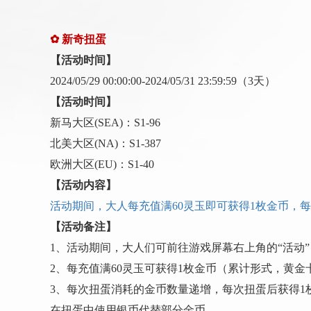
✿
新奇扭蛋
【活动时间】
202
4
/
05
/
29
00:00:00-
202
4
/
05
/
31
23:59:59
（
3
天）
【活动时间】
新马大区
(SEA)：S1-
96
北美大区
(NA)：S1-
387
欧洲大区
(EU)：S1-
40
【活动内容】
活动期间，大人每充值满
60灵玉即可获得1枚金币，
【活动备注】
1、活动期间，大人们可前往游戏屏幕右上角的“活动
2、每充值满60灵玉可获得1枚金币（累计形式，黄
3、每次扭蛋消耗的金币数量递增，每次扭蛋后获得
在扭蛋中使用银币代替部分金币。