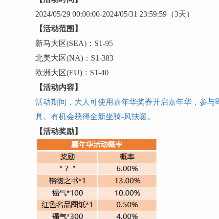
202
4
/
05
/
29
00:00:00-
202
4
/
05
/
31
23:59:59
（
3
天）
【活动范围】
新马大区
(SEA)：S1-
95
北美大区
(NA)：S1-
383
欧洲大区
(EU)：S1-
40
【活动内容】
活动期间，大人可使用嘉年华奖券开启嘉年华，参与
具。有机会获得全新坐骑-风扶暖。
【活动奖励】