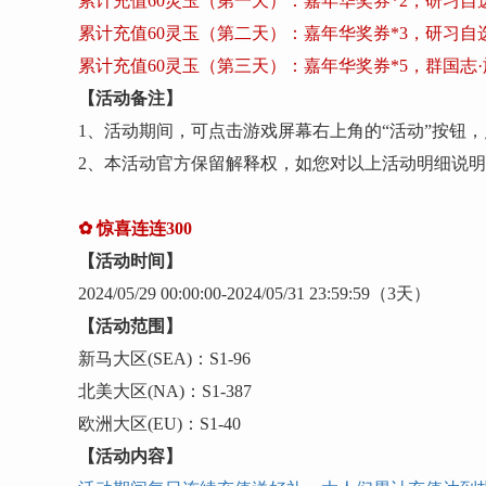
累计充值
60灵玉（第一天）：嘉年华奖券*2，研习自选包
累计充值
60灵玉（第二天）：嘉年华奖券*3，研习自选包
累计充值
60灵玉（第三天）：嘉年华奖券*5，群国志·旌
【活动备注】
1、活动期间，可点击游戏屏幕右上角的“活动”按钮，
2、本活动官方保留解释权，如您对以上活动明细说
✿
惊喜连连
300
【活动时间】
202
4
/
05
/
29
00:00:00-
202
4
/
05
/
31
23:59:59
（
3
天）
【活动范围】
新马大区
(SEA)：S1-
96
北美大区
(NA)：S1-
387
欧洲大区
(EU)：S1-
40
【活动内容】