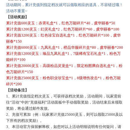
活动期间，累计充值到指定档次就可以领取相应的道具，不容错过哦！
活动不重置
~
【活动奖励】
累计充值
600灵玉：赤霄礼盒*1，红色万能碎片*40，虞华丽春*50
累计充值
1200灵玉：幻灵礼盒*2，红色万能碎片*60，虞华丽春*100
累计充值
3200灵玉：红色珍宝自选礼盒*1，红色万能碎片*100，虞华
丽春*150
累计充值
6000灵玉：九凤礼盒*1，橙品华服碎片盒*80，虞华丽春*200
累计充值
12000灵玉：臻品九凤礼盒*1，7级稀有宝石礼盒*1，粉色万
能碎片*100
累计充值
20000灵玉：高级粉品灵宠盒*1，限定粉图腾自选礼盒*1，粉
色万能碎片*150
累计充值
25000灵玉：粉色职业珍宝盒*1，8级增伤攻击*1，粉色万能
碎片*200
【活动备注】
1、累计充值指定档次灵玉，可获得该档次奖励，活动期间，玩家需前
往“活动”中的“充值福利”活动面板中手动领取奖励，活动结束后未领取
奖励，将会通过邮件发放。
2、充值可累加（例：玩家累计充值25000灵玉，则可以领取25000及以
下所有的档次奖励）。
3、本活动官方保留解释权，如您对以上活动明细说明有任何疑问，请