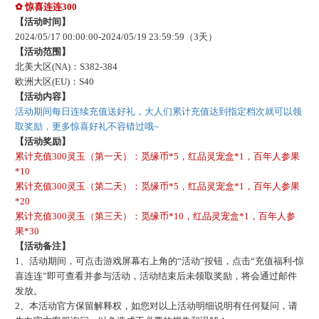
✿
惊喜连连
300
【活动时间】
202
4
/
05
/
17
00:00:00-
202
4
/
05
/
19
23:59:59
（
3
天）
【活动范围】
北美大区
(NA)：S
382-384
欧洲大区
(EU)：S
40
【活动内容】
活动期间每日连续充值送好礼，大人们累计充值达到指定档次就可以领
取奖励，更多惊喜好礼不容错过哦
~
【活动奖励】
累计充值
300灵玉（第一天）：觅缘币*5，红品灵宠盒*1，百年人参果
*10
累计充值
300灵玉（第二天）：觅缘币*5，红品灵宠盒*1，百年人参果
*20
累计充值
300灵玉（第三天）：觅缘币*10，红品灵宠盒*1，百年人参
果*30
【活动备注】
1、活动期间，可点击游戏屏幕右上角的“活动”按钮，点击“充值福利-惊
喜连连”即可查看并参与活动
，
活动结束后未领取奖励，将会通过邮件
发放。
2、本活动官方保留解释权，如您对以上活动明细说明有任何疑问，请