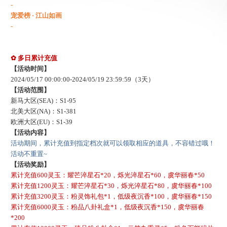
-
宠爱榜
· 江山如画
-
✿
多日累计充值
【活动时间】
202
4
/
05
/
17
00:00:00-
202
4
/
05
/
19
23:59:59
（
3
天）
【活动范围】
新马大区
(SEA)：S1-
95
北美大区
(NA)：S1-
381
欧洲大区
(EU)：S1-
39
【活动内容】
活动期间，累计充值到指定档次就可以领取相应的道具，不容错过哦！
活动不重置
~
【活动奖励】
累计充值
600灵玉：耀芒淬星石*20，烁光淬星石*60，虞华丽春*50
累计充值
1200灵玉：耀芒淬星石*30，烁光淬星石*80，虞华丽春*100
累计充值
3200灵玉：粉灵饰礼包*1，低级夜沉香*100，虞华丽春*150
累计充值
6000灵玉：粉品八卦礼盒*1，低级夜沉香*150，虞华丽春
*200