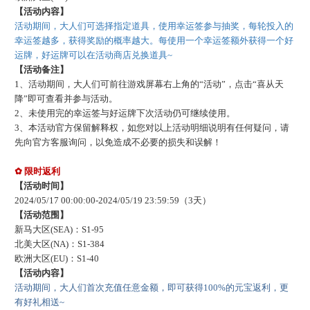
【活动内容】
活动期间，大人们可选择指定道具，使用幸运签参与抽奖，每轮投入的
幸运签越多，获得奖励的概率越大。每使用一个幸运签额外获得一个好
运牌，好运牌可以在活动商店兑换道具
~
【活动备注】
1、活动期间，大人们可前往游戏屏幕右上角的“活动”，点击“喜从天
降”即可查看并参与活动。
2、未使用完的幸运签与好运牌下次活动仍可继续使用。
3、本活动官方保留解释权，如您对以上活动明细说明有任何疑问，请
先向官方客服询问，以免造成不必要的损失和误解！
✿ 限时返利
【活动时间】
202
4
/
05
/
17
00:00:00-
202
4
/
05
/
19
23:59:59
（
3
天）
【活动范围】
新马大区
(SEA)：S1-
95
北美大区
(NA)：S1-
384
欧洲大区
(EU)：S1-
40
【活动内容】
活动期间，大人
们
首次充值任意金额，即可获得
100
%的元宝返利，更
有好礼相送~