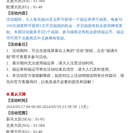
北美大区
(NA)：S1-
384
欧洲大区
(EU)：S1-
40
【活动内容】
活动期间，大人每充值
60灵玉即可获得一个福运券用于抽奖。每参与
100次抽奖即可获得1次开启福袋的机会，开启福袋有机会获得稀有奖
励。本期活动最多开启5个福袋。参与抽奖还有机会获得福运币，福运
币可用于兑换商店中兑换稀有奖励。
【活动备注】
1、活动期间，可点击游戏屏幕
右
上角的
“
活动
”按钮，点击“福满今
朝”即可查看并参与活动。
2、展示期内无法使用福运券，请大人注意活动时间。
3、福运券和福运币将在活动结束后清空，请大人们及时使用。
4、
本活动官方保留解释权，如您对以上活动明细说明有任何疑问，请
先向官方客服询问，以免造成不必要的损失和误解！
✿ 喜从天降
【活动时间】
202
4
/
05
/
17
00:00:00-
202
4
/
05
/
19
23:59:59
（
3
天）
【活动范围】
新马大区
(SEA)：S1-
95
北美大区
(NA)：S1-
384
欧洲大区
(EU)：S1-
40