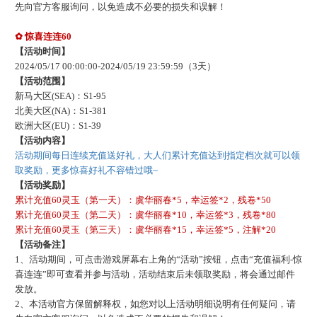
先向官方客服询问，以免造成不必要的损失和误解！
✿
惊喜连连
60
【活动时间】
202
4
/
05
/
17
00:00:00-
202
4
/
05
/
19
23:59:59
（
3
天）
【活动范围】
新马大区
(SEA)：S1-
95
北美大区
(NA)：S1-
381
欧洲大区
(EU)：S1-
39
【活动内容】
活动期间每日连续充值送好礼，大人们累计充值达到指定档次就可以领
取奖励，更多惊喜好礼不容错过哦
~
【活动奖励】
累计充值
60灵玉（第一天）：虞华丽春*5，幸运签*2，残卷*50
累计充值
60灵玉（第二天）：虞华丽春*10，幸运签*3，残卷*80
累计充值
60灵玉（第三天）：虞华丽春*15，幸运签*5，注解*20
【活动备注】
1、活动期间，可点击游戏屏幕右上角的“活动”按钮，点击“充值福利-惊
喜连连”即可查看并参与活动
，
活动结束后未领取奖励，将会通过邮件
发放。
2、本活动官方保留解释权，如您对以上活动明细说明有任何疑问，请