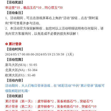
【活动奖励】
幸运签
*10，极品玉石*10，同心璞玉*50
【活动备注】
1、活动期间，可点击游戏屏幕右上角的“活动”按钮，点击“限时返
利”即可查看并参与活动。
2、本活动官方保留解释权，如您对以上活动明细说明有任何疑问，请
先向官方客服询问，以免造成不必要的损失和误解！
✿ 累计登录
【活动时间】
202
4
/
05
/
17
00:00:00-
202
4
/
05
/
19
23:59:59
（
3
天）
【活动范围】
新马大区
(SEA)：S1-
95
北美大区
(NA)：S1-
384
欧洲大区
(EU)：S1-
40
【活动内容】
活动期间，大人们每日登录游戏，在
“精彩活动”中的“累计登录”面板可
领取精彩好礼哦~
【活动奖励】
累计登录（第一天）：虞华丽春
*2，装备精炼石*5，突破石*5
累计登录（第二天）：虞华丽春
*3，装备精炼石*10，突破石*10