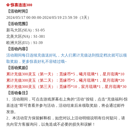
✿
惊喜连连
300
【活动时间】
202
4
/
05
/
17
00:00:00-
202
4
/
05
/
19
23:59:59
（
3
天）
【活动范围】
新马大区
(SEA)：S1-
95
北美大区
(NA)：S1-
381
欧洲大区
(EU)：S1-
39
【活动内容】
活动期间每日连续充值送好礼，大人们累计充值达到指定档次就可以领
取奖励，更多惊喜好礼不容错过哦
~
【活动奖励】
累计充值
300灵玉（第一天）：觅缘币*5，曦月琉璃*1，星月琉璃*10
累计充值
300灵玉（第二天）：觅缘币*5，曦月琉璃*1，星月琉璃*20
累计充值
300灵玉（第三天）：觅缘币*10，宸月琉璃*1，星月琉璃*30
【活动备注】
1、活动期间，可点击游戏屏幕右上角的“活动”按钮，点击“充值福利-惊
喜连连”即可查看并参与活动
，
活动结束后未领取奖励，将会通过邮件
发放。
2、本活动官方保留解释权，如您对以上活动明细说明有任何疑问，请
先向官方客服询问，以免造成不必要的损失和误解！