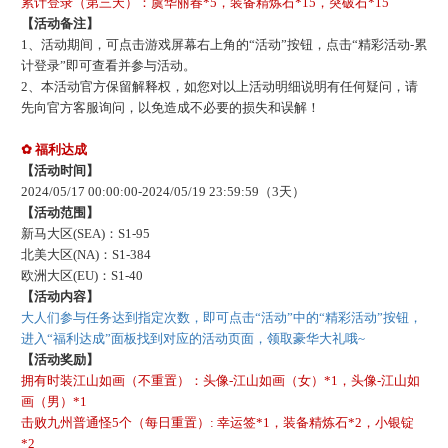
累计登录（第三天）：虞华丽春
*5，装备精炼石*15，突破石*15
【活动备注】
1、活动期间，可点击游戏屏幕右上角的“活动”按钮，点击“精彩活动-累
计登录”即可查看并参与活动。
2、本活动官方保留解释权，如您对以上活动明细说明有任何疑问，请
先向官方客服询问，以免造成不必要的损失和误解！
✿ 福利达成
【活动时间】
202
4
/
05
/
17
00:00:00-
202
4
/
05
/
19
23:59:59
（
3
天）
【活动范围】
新马大区
(SEA)：S1-
95
北美大区
(NA)：S1-
384
欧洲大区
(EU)：S1-
40
【活动内容】
大人们参与任务达到指定次数，即可点击
“活动”中的“精彩活动”按钮，
进入“福利达成”面板找到对应的活动页面，领取豪华大礼哦~
【活动奖励】
拥有时装
江山如画
（不重置）：头像
-
江山如画
（女）
*1，头像-
江山如
画
（男）
*1
击败九州普通怪
5个（每日重置）: 幸运签*1，装备精炼石*2，小银锭
*2