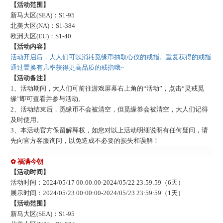
【活动范围】
新马大区
(SEA)：S1-
95
北美大区
(NA)：S1-
384
欧洲大区
(EU)：S1-
40
【活动内容】
活动开启后，大人们可以消耗觅缘币抽取心仪的戒指。重复获得的戒指
通过置换有几率获得更高品质的戒指哦
~
【活动备注】
1、活动期间，大人们可前往游戏屏幕右上角的“活动”，点击“
灵戒觅
缘
”即可查看并参与活动
。
2、活动结束后
，觅缘币不会被清空，但觅缘券会被清空，大人们记得
及时使用
。
3
、本活动官方保留解释权，如您对以上活动明细说明有任何疑问，请
先向官方客服询问，以免造成不必要的损失和误解！
✿ 福满今朝
【活动时间】
活动时间：
202
4
/
05
/
17
00:00:00-
202
4
/
05
/
22
23:59:59
（
6
天）
展示时间：
202
4
/
05
/
23
00:00:00-
202
4
/
05
/
23
23:59:59
（
1
天）
【活动范围】
新马大区
(SEA)：S1-
95