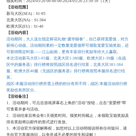
领奖时间：
202
4
/
05
/
20
00:00:00-
202
4
/
05
/
20
23:59:59
（
1天）
【活动范围】
新马大区
(SEA)：S1-
95
北美大区
(NA)：S1-
384
欧洲大区
(EU)：S1-
40
【活动内容】
活动期间，大人送出指定鲜花礼物
“虞华丽春”，自己获得宠爱值，对方
获得心动值。活动期间累积一定数量宠爱值即可领取宠爱宝箱奖励，还
可获得限定时装——江山如画，更有丰富排行奖励等待大人赢取。
本次活动新马大区
1-95服、北美大区1-380服、欧洲大区1-39服（在战
区中的服务器）排行榜将按照战区排名进行结算；北美大区381-384
服、欧洲大区40服（无战区的服务器）排行榜将按照本服排名进行结
算。
战区
/本服活动排行榜所需上榜的积分有所不同，战区/本服活动排行榜
奖励也有所区分。
【活动备注】
1、活动期间，可点击游戏屏幕右上角的“活动”按钮，点击“宠爱榜”即
可查看并参与活动。
2、活动结束后将会有1天领奖时间。领奖时间截止，未领取宝箱奖励及
排名奖励将以邮件的形式进行发放。
3、本活动官方保留解释权，如您对以上活动明细说明有任何疑问，请
先向官方客服询问，以免造成不必要的损失和误解！