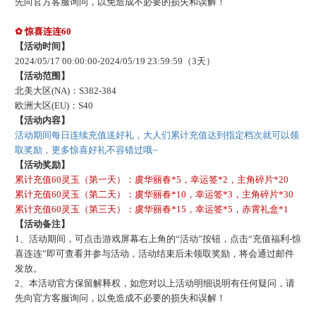
先向官方客服询问，以免造成不必要的损失和误解！
✿
惊喜连连
60
【活动时间】
202
4
/
05
/
17
00:00:00-
202
4
/
05
/
19
23:59:59
（
3
天）
【活动范围】
北美大区
(NA)：S
382-384
欧洲大区
(EU)：S
40
【活动内容】
活动期间每日连续充值送好礼，大人们累计充值达到指定档次就可以领
取奖励，更多惊喜好礼不容错过哦
~
【活动奖励】
累计充值
60灵玉（第一天）：虞华丽春*5，幸运签*2，主角碎片*20
累计充值
60灵玉（第二天）：虞华丽春*10，幸运签*3，主角碎片*30
累计充值
60灵玉（第三天）：虞华丽春*15，幸运签*5，赤霄礼盒*1
【活动备注】
1、活动期间，可点击游戏屏幕右上角的“活动”按钮，点击“充值福利-惊
喜连连”即可查看并参与活动
，
活动结束后未领取奖励，将会通过邮件
发放。
2、本活动官方保留解释权，如您对以上活动明细说明有任何疑问，请
先向官方客服询问，以免造成不必要的损失和误解！