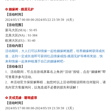
✿
姻缘树
· 娥眉见妒
【活动时间】
202
4
/
05
/
17
00:00:00-
202
4
/
05
/
22
23:59:59
（
6
天）
【活动范围】
新马大区
(SEA)：S1-
95
北美大区
(NA)：S1-
384
欧洲大区
(EU)：S1-
40
【活动内容】
活动期间，大人们可以和情缘一起给姻缘树施肥，培养姻缘树获得成长
值，达到一定成长值即可获得红品情缘戒指
-
娥眉见妒
等稀有奖励，快
来和情缘一起来种植属于自己的姻缘树吧
~
【活动备注】
1、活动期间，可点击游戏屏幕右上角的“活动”按钮，点击“姻缘树”即
可查看并参与活动。
2、本活动官方保留解释权，如您对以上活动明细说明有任何疑问，请
先向官方客服询问，以免造成不必要的损失和误解！
✿
灵戒觅缘
· 珊瑚盛璟
【活动时间】
202
4
/
05
/
17
00:00:00-
202
4
/
05
/
19
23:59:59
（
3
天）