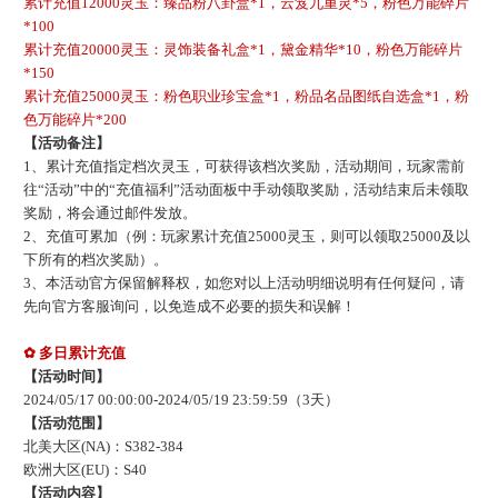
累计充值
12000灵玉：臻品粉八卦盒*1，云笈九重灵*5，粉色万能碎片
*100
累计充值
20000灵玉：灵饰装备礼盒*1，黛金精华*10，粉色万能碎片
*150
累计充值
25000灵玉：粉色职业珍宝盒*1，粉品名品图纸自选盒*1，粉
色万能碎片*200
【活动备注】
1、累计充值指定档次灵玉，可获得该档次奖励，活动期间，玩家需前
往“活动”中的“充值福利”活动面板中手动领取奖励，活动结束后未领取
奖励，将会通过邮件发放。
2、充值可累加（例：玩家累计充值25000灵玉，则可以领取25000及以
下所有的档次奖励）。
3、本活动官方保留解释权，如您对以上活动明细说明有任何疑问，请
先向官方客服询问，以免造成不必要的损失和误解！
✿
多日累计充值
【活动时间】
202
4
/
05
/
17
00:00:00-
202
4
/
05
/
19
23:59:59
（
3
天）
【活动范围】
北美大区
(NA)：S
382-384
欧洲大区
(EU)：S
40
【活动内容】