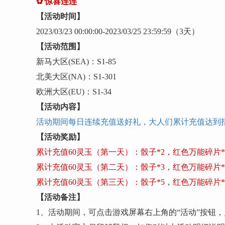
✿
惊喜连连
【活动时间】
202
3
/
03
/
23
00:00:00-202
3
/
03
/
25
23:59:59
（
3
天）
【活动范围】
新马大区
(SEA)：S
1-85
北美大区
(NA)：S1-
301
欧洲大区
(EU)：S1-3
4
【活动内容】
活动期间每日连续充值送好礼，大人们累计充值达到
【活动奖励】
累计充值
60灵玉（第一天）：骰子*2，红色万能碎片*
累计充值
60灵玉（第二天）：骰子*3，红色万能碎片*
累计充值
60灵玉（第三天）：骰子*5，红色万能碎片*2
【活动备注】
1、活动期间，可点击游戏屏幕右上角的“活动”按钮，