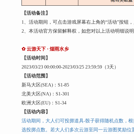
【活动备注】
1、活动期间，可点击游戏屏幕右上角的“活动”按钮，
2、本活动官方保留解释权，如您对以上活动明细说
✿ 云游天下 · 烟雨水乡
【活动时间】
202
3
/
03
/
23
00:00:00-202
3
/
03
/
25
23:59:59
（
3
天）
【活动范围】
新马大区
(SEA)：S1-8
5
北美大区
(NA)：S1-
301
欧洲大区
(EU)：S1-3
4
【活动内容】
活动期间，大人们可投掷道具
-骰子获得随机点数，
选投掷点数。若大人们多次云游至同一云游图奖励位