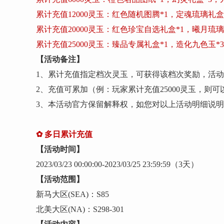
累计充值
12000灵玉：红色随机图腾*1，定魂琉璃礼盒
累计充值
20000灵玉：红色珍宝自选礼盒*1，曦月琉璃
累计充值
25000灵玉：臻品专属礼盒*1，造化九色玉*
【活动备注】
1、累计充值指定档次灵玉，可获得该档次奖励，活动
2、充值可累加（例：玩家累计充值25000灵玉，则可
3、本活动官方保留解释权，如您对以上活动明细说
✿
多日累计充值
【活动时间】
202
3
/
03
/
23
00:00:00-202
3
/
03
/
25
23:59:59
（
3
天）
【活动范围】
新马大区
(SEA)：S
85
北美大区
(NA)：S
298-301