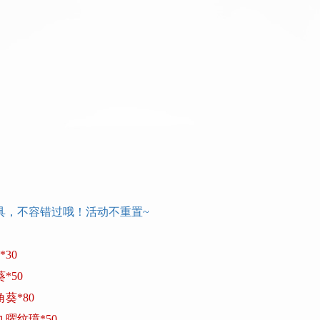
具，不容错过哦！活动不重置
~
30
*50
葵*80
九曜纹璋*50