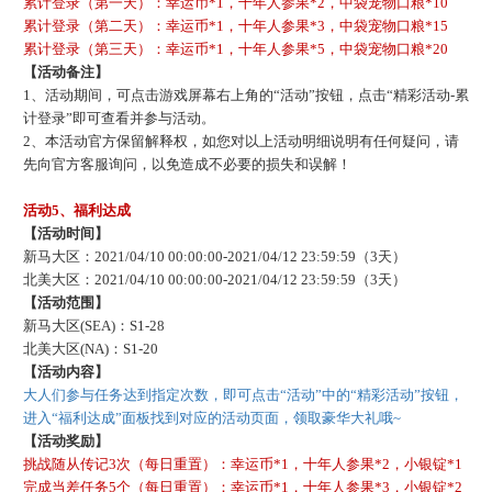
累计登录（第一天）：幸运币
*1，十年人参果*2，中袋宠物口粮*10
累计登录（第二天）：幸运币
*1，十年人参果*3，中袋宠物口粮*15
累计登录（第三天）：幸运币
*1，十年人参果*5，中袋宠物口粮*20
【活动备注】
1、活动期间，可点击游戏屏幕右上角的“活动”按钮，点击“精彩活动-累
计登录”即可查看并参与活动。
2、本活动官方保留解释权，如您对以上活动明细说明有任何疑问，请
先向官方客服询问，以免造成不必要的损失和误解！
活动
5、福利达成
【活动时间】
新马大区：
2021/04/10 00:00:00-2021/04/12 23:59:59（3天）
北美大区：
2021/04/10 00:00:00-2021/04/12 23:59:59（3天）
【活动范围】
新马大区
(SEA)：S1-28
北美大区
(NA)：S1-20
【活动内容】
大人们参与任务达到指定次数，即可点击
“活动”中的“精彩活动”按钮，
进入“福利达成”面板找到对应的活动页面，领取豪华大礼哦~
【活动奖励】
挑战随从传记
3次
（
每日重置
）
：幸运币
*1，十年人参果*2，小银锭*1
完成当差任务
5个
（
每日重置
）
：幸运币
*1，十年人参果*3，小银锭*2