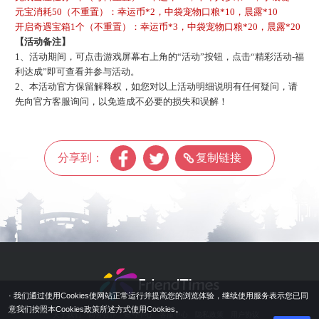
元宝消耗
50
（
不重置
）
：幸运币
*2，中袋宠物口粮*10，晨露*10
开启奇遇宝箱
1个
（
不重置
）
：幸运币
*3，中袋宠物口粮*20，晨露*20
【活动备注】
1、活动期间，可点击游戏屏幕右上角的“活动”按钮，点击“精彩活动-福
利达成”即可查看并参与活动。
2、本活动官方保留解释权，如您对以上活动明细说明有任何疑问，请
先向官方客服询问，以免造成不必要的损失和误解！
分享到：
复制链接
· 我们通过使用Cookies使网站正常运行并提高您的浏览体验，继续使用服务表示您已同
意我们按照本Cookies政策所述方式使用Cookies。
关于我们
商务合作
账号中心
客服中心
隐私政策
用户协议