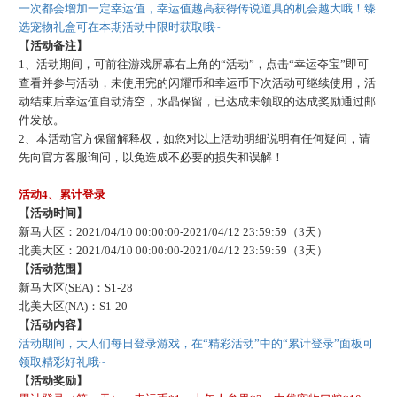
一次都会增加一定幸运值，幸运值越高获得传说道具的机会越大哦！臻
选宠物礼盒可在本期活动中限时获取哦
~
【活动备注】
1、活动期间，可前往游戏屏幕右上角的“活动”，点击“幸运夺宝”即可
查看并参与活动，未使用完的闪耀币和幸运币下次活动可继续使用，活
动结束后幸运值自动清空，水晶保留，已达成未领取的达成奖励通过邮
件发放。
2、本活动官方保留解释权，如您对以上活动明细说明有任何疑问，请
先向官方客服询问，以免造成不必要的损失和误解！
活动
4、累计登录
【活动时间】
新马大区：
2021/04/10 00:00:00-2021/04/12 23:59:59（3天）
北美大区：
2021/04/10 00:00:00-2021/04/12 23:59:59（3天）
【活动范围】
新马大区
(SEA)：S1-28
北美大区
(NA)：S1-20
【活动内容】
活动期间，大人们每日登录游戏，在
“精彩活动”中的“累计登录”面板可
领取精彩好礼哦~
【活动奖励】