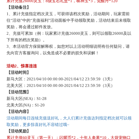
累计充值
26000灵玉：
8级宝石礼盒*1，唤神玉*3，觉醒丹*120
【活动备注】
1、累计充值指定档次灵玉，可获得该档次奖励，活动期间，玩家需前
往“活动”中的“充值福利”活动面板中手动领取奖励，活动结束后未领取
奖励，将会通过邮件发放。
2、充值可累加（例：玩家累计充值26000灵玉，则可以领取26000及以
下所有的档次奖励）。
3、本活动官方保留解释权，如您对以上活动明细说明有任何疑问，请
先向官方客服询问，以免造成不必要的损失和误解！
活动
2、惊喜连连
【活动时间】
新马大区：
2021/04/10 00:00:00-2021/04/12 23:59:59（3天）
北美大区：
2021/04/10 00:00:00-2021/04/12 23:59:59（3天）
【活动范围】
新马大区
(SEA)：S1-28
北美大区
(NA)：S1-20
【活动内容】
活动期间每日连续充值送好礼，大人们累计充值达到指定档次就可以领
取奖励，更多惊喜好礼不容错过哦
~
【活动奖励】
累计充值
60灵玉（第一天）：闪耀币*2，十年人参果*10，大袋宠物口