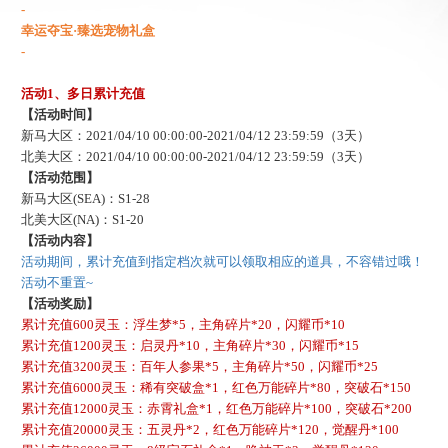
-
幸运夺宝
·臻选宠物礼盒
-
活动
1、多日累计充值
【活动时间】
新马大区：
2021/04/10 00:00:00-2021/04/12 23:59:59（3天）
北美大区：
2021/04/10 00:00:00-2021/04/12 23:59:59（3天）
【活动范围】
新马大区
(SEA)：S1-28
北美大区
(NA)：S1-20
【活动内容】
活动期间，累计充值到指定档次就可以领取相应的道具，不容错过哦！
活动不重置
~
【活动奖励】
累计充值
600灵玉：
浮生梦
*5，主角碎片*20，闪耀币*10
累计充值
1200灵玉：
启灵丹
*10，主角碎片*30，闪耀币*15
累计充值
3200灵玉：
百年人参果
*5，主角碎片*50，闪耀币*25
累计充值
6000灵玉：
稀有突破盒
*1，红色万能碎片*80，突破石*150
累计充值
12000灵玉：
赤霄礼盒
*1，红色万能碎片*100，突破石*200
累计充值
20000灵玉：
五灵丹
*2，红色万能碎片*120，觉醒丹*100