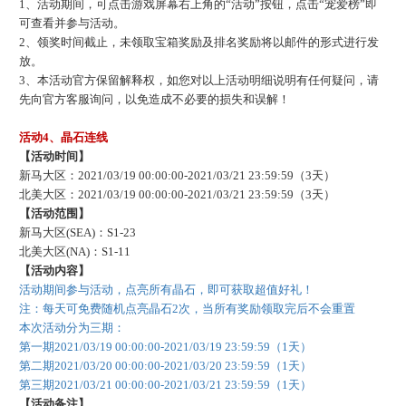
1、活动期间，可点击游戏屏幕右上角的“活动”按钮，点击“宠爱榜”即
可查看并参与活动。
2、领奖时间截止，未领取宝箱奖励及排名奖励将以邮件的形式进行发
放。
3、本活动官方保留解释权，如您对以上活动明细说明有任何疑问，请
先向官方客服询问，以免造成不必要的损失和误解！
活动
4、晶石连线
【活动时间】
新马大区：
2021/03/19 00:00:00-2021/03/21 23:59:59（3天）
北美大区：
2021/03/19 00:00:00-2021/03/21 23:59:59（3天）
【活动范围】
新马大区
(SEA)：S1-23
北美大区
(NA)：S1-11
【活动内容】
活动期间参与活动，点亮所有晶石，即可获取超值好礼！
注：每天可免费随机点亮晶石
2次，当所有奖励领取完后不会重置
本次活动分为三期：
第一期
2021/03/19 00:00:00-2021/03/
19
23:59:59（
1
天）
第二期
2021/03/
20
00:00:00-2021/03/
20
23:59:59（
1
天）
第三期
2021/03/
21
00:00:00-2021/03/
21
23:59:59（
1
天）
【活动备注】